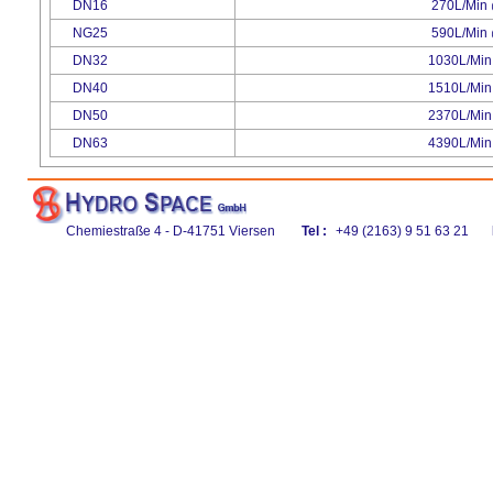
DN16
270L/Min
NG25
590L/Min
DN32
1030L/Min
DN40
1510L/Min
DN50
2370L/Min
DN63
4390L/Min
Chemiestraße 4 - D-41751 Viersen
Tel :
+49 (2163) 9 51 63 21