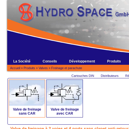
La Société
Conseils
Développement
Produits
Accueil
»
Produits
»
Valves
»
Freinage et parachute
Cartouches DIN
Distributeurs
Ré
Valve de freinage
Valve de freinage
sans CAR
avec CAR
Valve de freinage à 2 voies et 4 ports sans clapet anti-retour