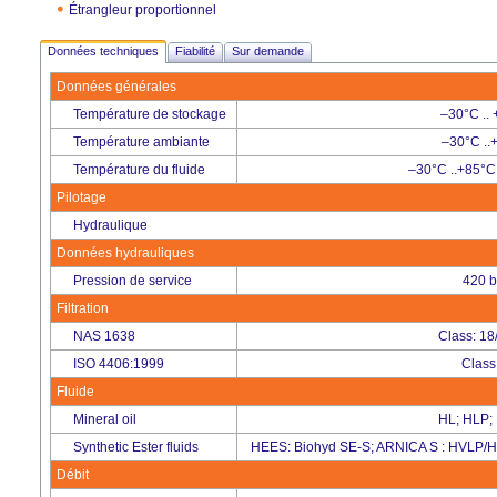
Étrangleur proportionnel
Données techniques
Fiabilité
Sur demande
Données générales
Température de stockage
–30°C ..
Température ambiante
–30°C ..
Température du fluide
–30°C ..+85°C
Pilotage
Hydraulique
Données hydrauliques
Pression de service
420 b
Filtration
NAS 1638
Class: 18
ISO 4406:1999
Class
Fluide
Mineral oil
HL; HLP;
Synthetic Ester fluids
HEES: Biohyd SE-S; ARNICA S : HVLP/
Débit