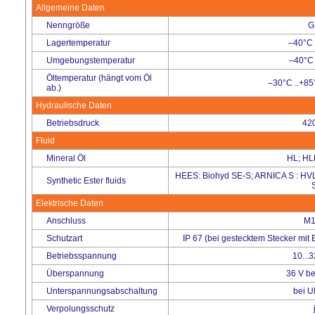
Allgemeine Daten
Nenngröße
G
Lagertemperatur
–40°C 
Umgebungstemperatur
–40°C 
Öltemperatur (hängt vom Öl
–30°C ..+85
ab.)
Hydraulische Daten
Betriebsdruck
420
Fluid
Mineral Öl
HL; HL
HEES: Biohyd SE-S; ARNICA S : HV
Synthetic Ester fluids
Elektrische Daten
Anschluss
M1
Schutzart
IP 67 (bei gestecktem Stecker mit
Betriebsspannung
10...
Überspannung
36 V bei
Unterspannungsabschaltung
bei U
Verpolungsschutz